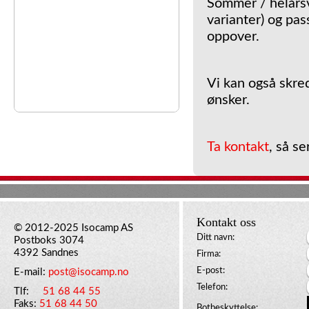
Sommer / helårs
varianter) og pas
oppover.
Vi kan også skre
ønsker.
Ta kontakt
, så se
Kontakt oss
© 2012-2025 Isocamp AS
Ditt navn:
Postboks 3074
4392 Sandnes
Firma:
E-post:
E-mail:
post@isocamp.no
Telefon:
Tlf:
51 68 44 55
Faks:
51 68 44 50
Botbeskyttelse: