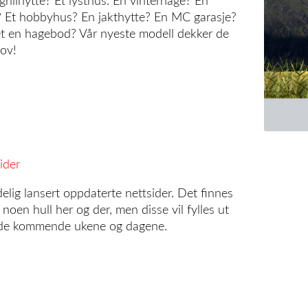
grillhytte? Et lysthus. En vinterhage? En
 Et hobbyhus? En jakthytte? En MC garasje?
det en hagebod? Vår nyeste modell dekker de
hov!
ider
elig lansert oppdaterte nettsider. Det finnes
noen hull her og der, men disse vil fylles ut
 de kommende ukene og dagene.