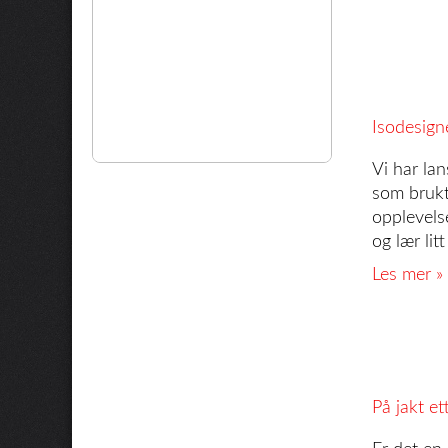
Isodesign
Vi har la
som brukt
opplevels
og lær li
Les mer »
På jakt et