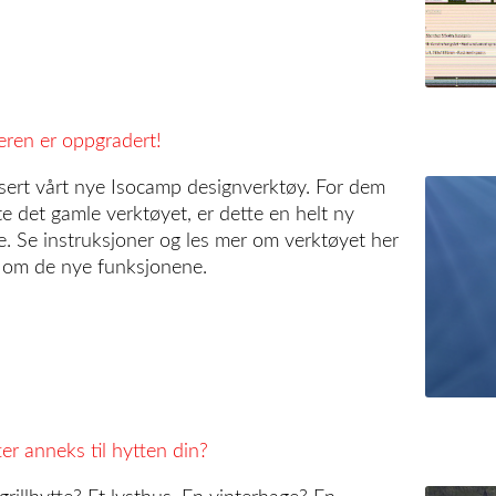
eren er oppgradert!
nsert vårt nye Isocamp designverktøy. For dem
e det gamle verktøyet, er dette en helt ny
e. Se instruksjoner og les mer om verktøyet her
tt om de nye funksjonene.
ter anneks til hytten din?