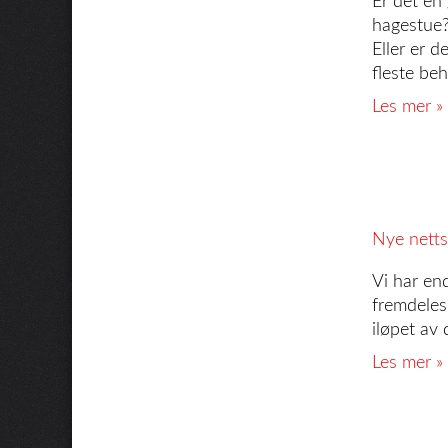
Er det en 
hagestue?
Eller er 
fleste be
Les mer »
Nye netts
Vi har end
fremdeles 
iløpet av
Les mer »